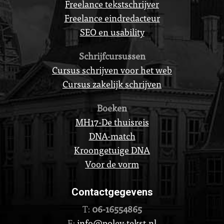
Freelance tekstschrijver
Freelance eindredacteur
SEO en usability
Schrijfcursussen
Cursus schrijven voor het web
Cursus zakelijk schrijven
Boeken
MH17-De thuisreis
DNA-match
Kroongetuige DNA
Voor de vorm
Contactgegevens
T:
06-16554865
E:
info@poley-tekst.nl