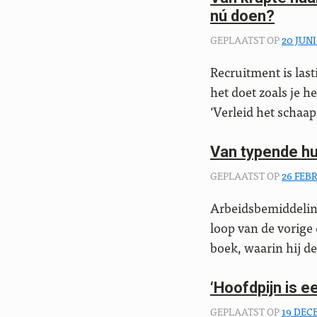
nú doen?
GEPLAATST OP
20 JUNI
Recruitment is last
het doet zoals je h
‘Verleid het schaap
Van typende hu
GEPLAATST OP
26 FEB
Arbeidsbemiddeling
loop van de vorige
boek, waarin hij de
‘Hoofdpijn is e
GEPLAATST OP
19 DEC