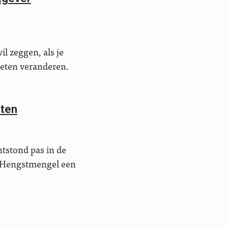
l zeggen, als je
moeten veranderen.
hten
tstond pas in de
s Hengstmengel een