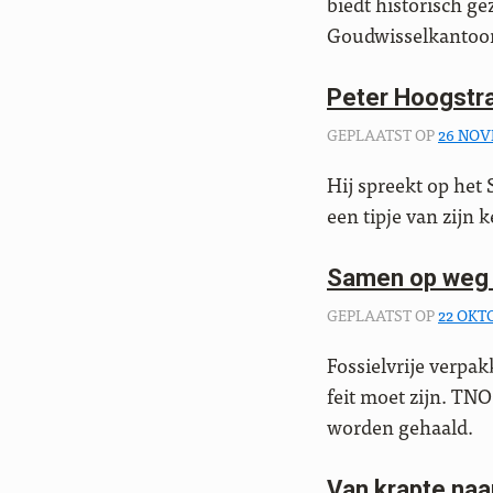
biedt historisch g
Goudwisselkantoor:
Peter Hoogstrat
GEPLAATST OP
26 NOV
Hij spreekt op het 
een tipje van zijn 
Samen op weg n
GEPLAATST OP
22 OKT
Fossielvrije verpak
feit moet zijn. TNO
worden gehaald.
Van krapte naa