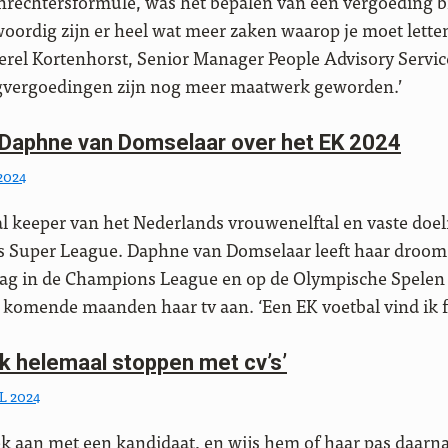
nrechtersformule, was het bepalen van een vergoeding bij
ordig zijn er heel wat meer zaken waarop je moet letten
el Kortenhorst, Senior Manager People Advisory Services 
agvergoedingen zijn nog meer maatwerk geworden.’
 Daphne van Domselaar over het EK 2024
 2024
 al keeper van het Nederlands vrouwenelftal en vaste do
s Super League. Daphne van Domselaar leeft haar droom. 
aag in de Champions League en op de Olympische Spelen
de komende maanden haar tv aan. ‘Een EK voetbal vind ik f
 ik helemaal stoppen met cv’s’
L 2024
ek aan met een kandidaat, en wijs hem of haar pas daarna