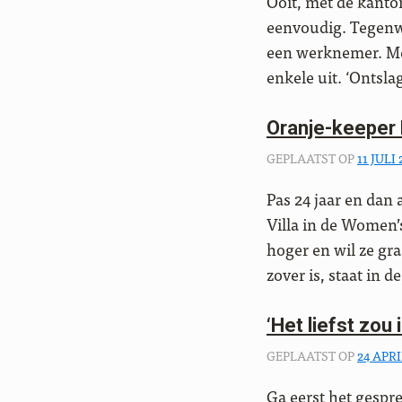
Ooit, met de kanto
eenvoudig. Tegenwo
een werknemer. Mer
enkele uit. ‘Ontsl
Oranje-keeper
GEPLAATST OP
11 JULI
Pas 24 jaar en dan
Villa in de Women’
hoger en wil ze gr
zover is, staat in 
‘Het liefst zou
GEPLAATST OP
24 APRI
Ga eerst het gespr