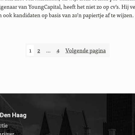
enaar van YoungCapital, heeft het niet zo op cv’s. Hij ve
 ook kandidaten op basis van zo’n papiertje af te wijzen.
1
2
…
4
Volgende pagina
 Den Haag
ctie
rijver