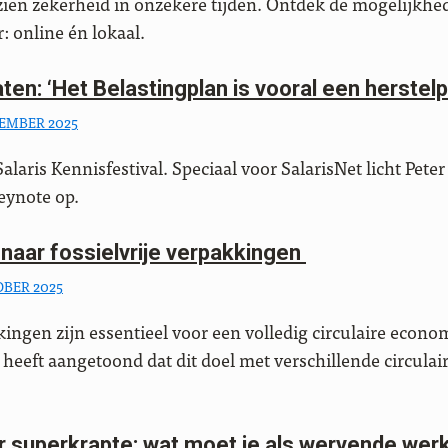
ezien zekerheid in onzekere tijden. Ontdek de mogelijkhe
 online én lokaal.
en: ‘Het Belastingplan is vooral een herstelp
EMBER 2025
Salaris Kennisfestival. Speciaal voor SalarisNet licht Pete
keynote op.
aar fossielvrije verpakkingen
OBER 2025
kingen zijn essentieel voor een volledig circulaire econo
 heeft aangetoond dat dit doel met verschillende circulai
r superkrapte: wat moet je als wervende wer