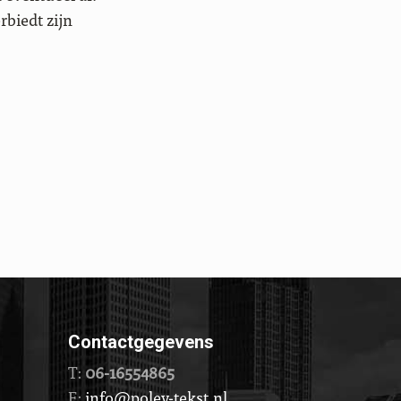
rbiedt zijn
Contactgegevens
T:
06-16554865
E:
info@poley-tekst.nl