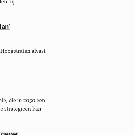
den bij
lan’
r Hoogstraten alvast
mie, die in 2050 een
re strategieën kan
kgever