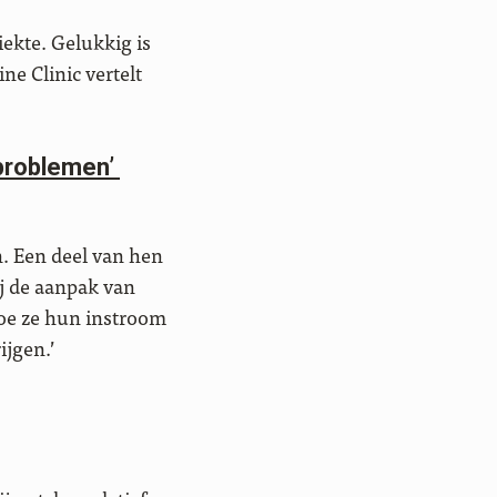
iekte. Gelukkig is
ne Clinic vertelt
 problemen’
. Een deel van hen
ij de aanpak van
hoe ze hun instroom
ijgen.’