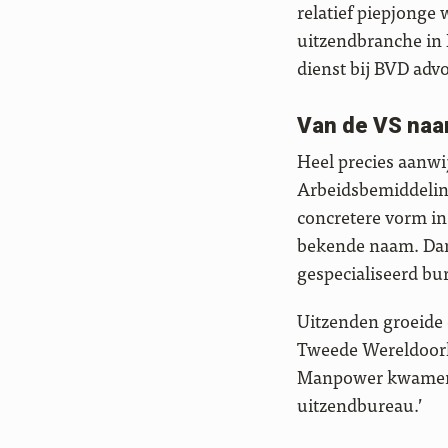
relatief piepjonge 
uitzendbranche in 
dienst bij BVD adv
Van de VS naa
Heel precies aanwij
Arbeidsbemiddeling
concretere vorm in
bekende naam. Dan
gespecialiseerd bu
Uitzenden groeide 
Tweede Wereldoorlo
Manpower kwamen n
uitzendbureau.’