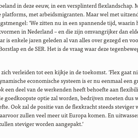
beland in deze eeuw, in een versplinterd flexlandschap. M
e platforms, met arbeidsmigranten. Maar wel met uitzend
gstmengel: ‘We zitten nu in een spannende tijd, waarin h
exvormen in Nederland – en die zijn omvangrijker dan eld
r is enkele jaren geleden al van alles over gezegd en vo
orstlap en de SER. Het is de vraag waar deze tegenbewe
ich verleiden tot een kijkje in de toekomst. ‘Flex gaat n
dynamische economische systeem is er nu eenmaal een g
ok een deel van de werkenden heeft behoefte aan flexibilit
 de goedkoopste optie zal worden, bedrijven moeten dus 
fte. Ook zal de positie van de flexkracht steeds steviger
daarvoor zullen veel meer uit Europa komen. En uitwass
ullen steviger worden aangepakt.’