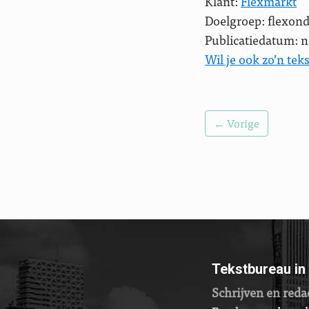
Klant:
Flexmarkt
Doelgroep: flexon
Publicatiedatum: 
Wil je ook zo’n teks
← Vorige
Tekstbureau in
Schrijven en reda