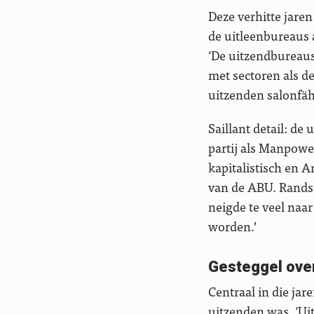
Deze verhitte jare
de uitleenbureaus 
‘De uitzendbureaus 
met sectoren als d
uitzenden salonfä
Saillant detail: de
partij als Manpowe
kapitalistisch en
van de ABU. Randst
neigde te veel naa
worden.’
Gesteggel over
Centraal in die jar
uitzenden was. ‘Ui