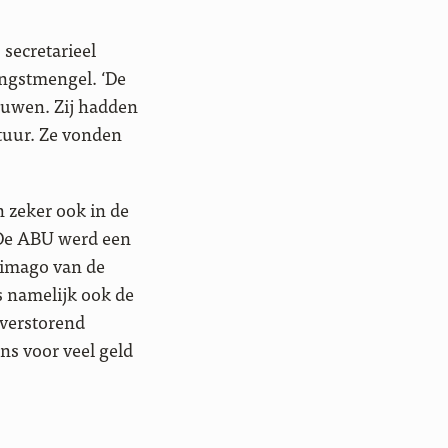
secretarieel
engstmengel. ‘De
ouwen. Zij hadden
tuur. Ze vonden
 zeker ook in de
 De ABU werd een
 imago van de
as namelijk ook de
tverstorend
ns voor veel geld