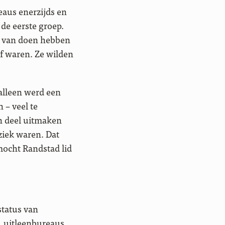
eaus enerzijds en
de eerste groep.
ts van doen hebben
ef waren. Ze wilden
 alleen werd een
 – veel te
n deel uitmaken
ziek waren. Dat
mocht Randstad lid
status van
, uitleenbureaus