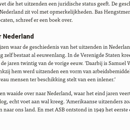
wet die het uitzenden een juridische status geeft. De ges
Nederland zit vol met opmerkelijkheden. Bas Hengstmen
ocaten, schreef er een boek over.
r Nederland
zen waar de geschiedenis van het uitzenden in Nederland 
 zelf bestaat al eeuwenlang. In de Verenigde Staten kre
 de jaren twintig van de vorige eeuw. ‘Daarbij is Samue
kzij hem werd uitzenden een vorm van arbeidsbemiddel
reau mensen ter beschikking stelt van een inlener.’
en waaide over naar Nederland, waar het eind jaren veert
g, echt voet aan wal kreeg. ‘Amerikaanse uitzenders zoa
aar ons land. En met ASB ontstond in 1949 het eerste 