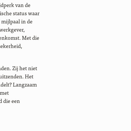
ijdperk van de
ische status waar
 mijlpaal in de
werkgever,
enkomst. Met die
zekerheid,
en. Zij het niet
uitzenden. Het
andelt? Langzaam
 met
d die een