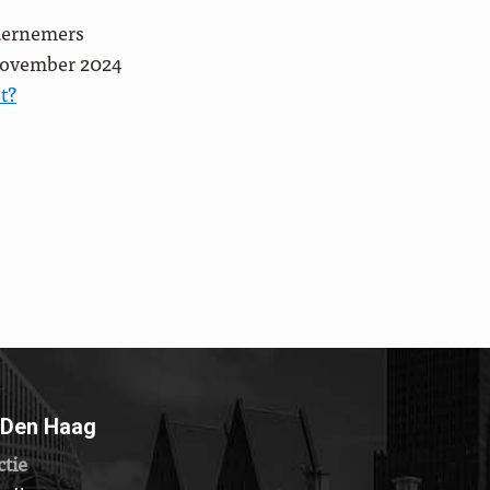
dernemers
november 2024
t?
 Den Haag
ctie