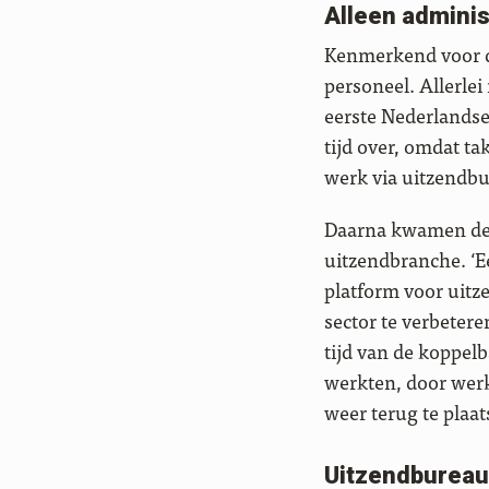
Alleen adminis
Kenmerkend voor di
personeel. Allerle
eerste Nederlands
tijd over, omdat t
werk via uitzendbu
Daarna kwamen de j
uitzendbranche. ‘E
platform voor uitz
sector te verbetere
tijd van de koppel
werkten, door werk
weer terug te plaat
Uitzendbureau