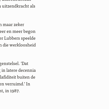
 uitzendkracht als
am maar zeker
 Meer en meer begon
er Lubbers speelde
m die werkloosheid
enstelsel. ‘Dat
 in latere decennia
fiditeit buiten de
n verruimd.’ In
t, in 1987.