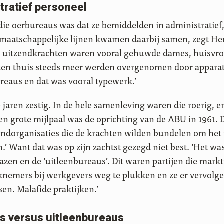
tratief personeel
e oerbureaus was dat ze bemiddelden in administratief, 
i maatschappelijke lijnen kwamen daarbij samen, zegt H
e uitzendkrachten waren vooral gehuwde dames, huisvr
aken thuis steeds meer werden overgenomen door appara
reaus en dat was vooral typewerk.’
aren zestig. In de hele samenleving waren die roerig, en
en grote mijlpaal was de oprichting van de ABU in 1961.
endorganisaties die de krachten wilden bundelen om het
n.’ Want dat was op zijn zachtst gezegd niet best. ‘Het w
bazen en de ‘uitleenbureaus’. Dit waren partijen die mark
nemers bij werkgevers weg te plukken en ze er vervolge
sen. Malafide praktijken.’
s versus uitleenbureaus