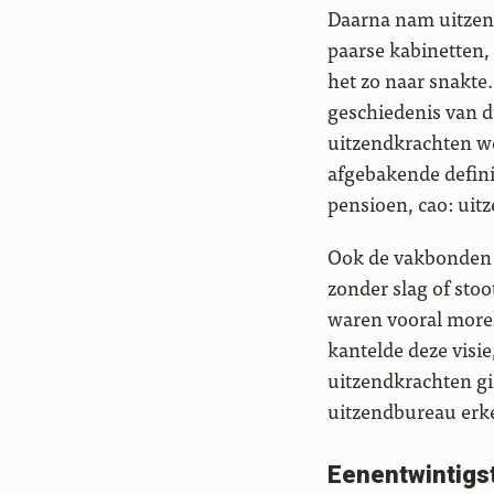
Daarna nam uitzende
paarse kabinetten,
het zo naar snakte.
geschiedenis van 
uitzendkrachten w
afgebakende defini
pensioen, cao: uit
Ook de vakbonden g
zonder slag of sto
waren vooral morel
kantelde deze visi
uitzendkrachten gi
uitzendbureau erke
Eenentwintigst