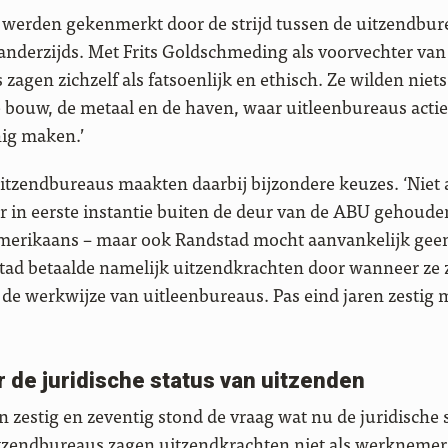
n werden gekenmerkt door de strijd tussen de uitzendbur
anderzijds. Met Frits Goldschmeding als voorvechter van 
zagen zichzelf als fatsoenlijk en ethisch. Ze wilden nie
e bouw, de metaal en de haven, waar uitleenbureaus acti
hig maken.’
 uitzendbureaus maakten daarbij bijzondere keuzes. ‘Niet
r in eerste instantie buiten de deur van de ABU gehouden
 Amerikaans – maar ook Randstad mocht aanvankelijk gee
ad betaalde namelijk uitzendkrachten door wanneer ze 
r de werkwijze van uitleenbureaus. Pas eind jaren zestig 
 de juridische status van uitzenden
en zestig en zeventig stond de vraag wat nu de juridische 
tzendbureaus zagen uitzendkrachten niet als werknemer