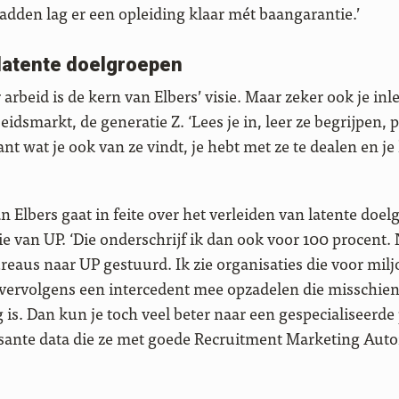
adden lag er een opleiding klaar mét baangarantie.’
 latente doelgroepen
arbeid is de kern van Elbers’ visie. Maar zeker ook je in
eidsmarkt, de generatie Z. ‘Lees je in, leer ze begrijpen, 
t wat je ook van ze vindt, je hebt met ze te dealen en je
n Elbers gaat in feite over het verleiden van latente doelg
ie van UP. ‘Die onderschrijf ik dan ook voor 100 procent. 
ureaus naar UP gestuurd. Ik zie organisaties die voor mil
r vervolgens een intercedent mee opzadelen die misschien
s. Dan kun je toch veel beter naar een gespecialiseerde 
ssante data die ze met goede Recruitment Marketing Au