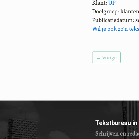
Klant:
UP
Doelgroep: klante
Publicatiedatum: 
Wil je ook zo’n teks
← Vorige
Tekstbureau in
Schrijven en reda