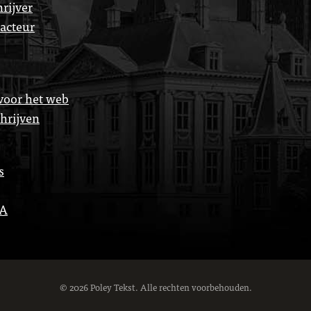
rijver
dacteur
voor het web
chrijven
s
NA
© 2026 Poley Tekst. Alle rechten voorbehouden.