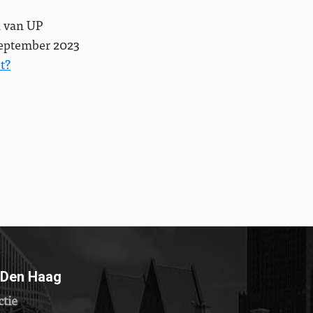
n van UP
september 2023
t?
 Den Haag
ctie