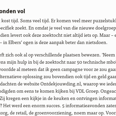
onden vol
it kost tijd. Soms veel tijd. Er komen veel meer puzzelstukk
ecifiek zoekt. En omdat je veel van die nieuwe doelgroe
dien levert ook deze zoektocht niet altijd iets op. Maar 
 – in Elbers’ ogen is deze aanpak beter dan nietsdoen.
eeft zich ook al op verschillende plaatsen bewezen. ‘Ne
ens mijn hulp in bij de zoektocht naar 50 technische mbo’
oordde al meteen dat ik geen campagne voor ze zou gaan
alternatieve oplossing zou bovendien ook tijd en geld ga
bedachten de website Ontdekjouwding.nl, waarop we ied
odigden om eens te komen kijken bij VDL Groep. Ongeach
. Zij kregen een kijkje in de keuken en ontvingen informa
? Het werd een enorm succes. 5 informatieavonden zaten 
 zorg, de retail, de groenvoorziening, noem maar op. Vo