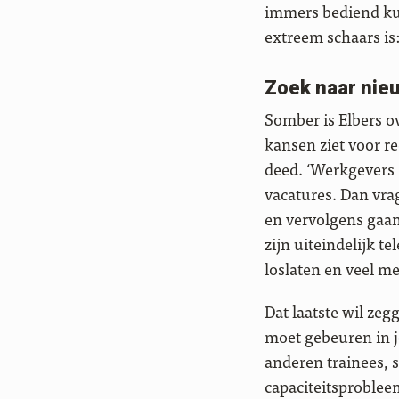
immers bediend ku
extreem schaars is:
Zoek naar ni
Somber is Elbers o
kansen ziet voor re
deed. ‘Werkgevers z
vacatures. Dan vra
en vervolgens gaan
zijn uiteindelijk t
loslaten en veel me
Dat laatste wil ze
moet gebeuren in j
anderen trainees, s
capaciteitsproblee