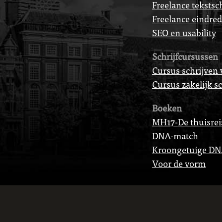
Freelance tekstsch
Freelance eindre
SEO en usability
Schrijfcursussen
Cursus schrijven 
Cursus zakelijk s
Boeken
MH17-De thuisrei
DNA-match
Kroongetuige D
Voor de vorm