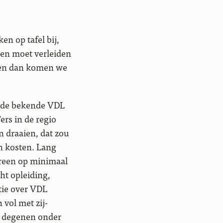
en op tafel bij,
pen moet verleiden
– en dan komen we
em de bekende VDL
ers in de regio
 draaien, dat zou
an kosten. Lang
ereen op minimaal
t opleiding,
tie over VDL
vol met zij-
or degenen onder