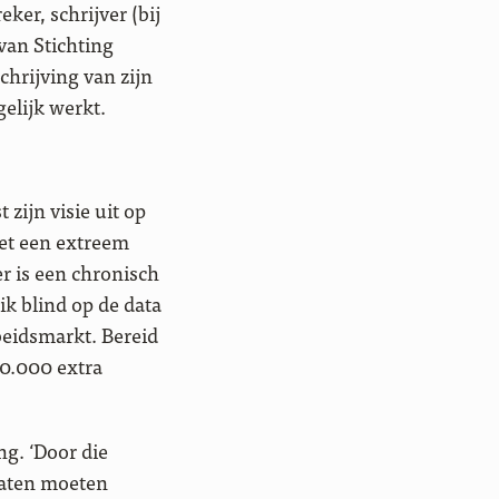
ker, schrijver (bij
van Stichting
chrijving van zijn
elijk werkt.
 zijn visie uit op
met een extreem
r is een chronisch
k blind op de data
beidsmarkt. Bereid
00.000 extra
g. ‘Door die
raten moeten