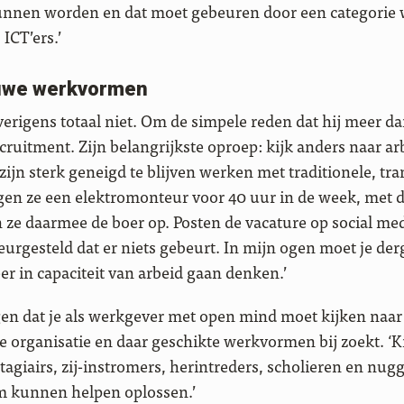
nnen worden en dat moet gebeuren door een categorie 
 ICT’ers.’
euwe werkvormen
verigens totaal niet. Om de simpele reden dat hij meer d
cruitment. Zijn belangrijkste oproep: kijk anders naar ar
ijn sterk geneigd te blijven werken met traditionele, tra
gen ze een elektromonteur voor 40 uur in de week, met di
 ze daarmee de boer op. Posten de vacature op social me
eleurgesteld dat er niets gebeurt. In mijn ogen moet je der
er in capaciteit van arbeid gaan denken.’
ggen dat je als werkgever met open mind moet kijken naar 
e organisatie en daar geschikte werkvormen bij zoekt. ‘K
tagiairs, zij-instromers, herintreders, scholieren en nug
m kunnen helpen oplossen.’