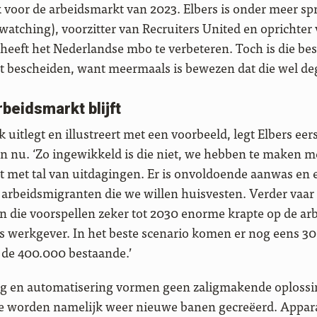
voor de arbeidsmarkt van 2023. Elbers is onder meer spre
watching), voorzitter van Recruiters United en oprichter 
 heeft het Nederlandse mbo te verbeteren. Toch is die bes
 bescheiden, want meermaals is bewezen dat die wel deg
beidsmarkt blijft
 uitlegt en illustreert met een voorbeeld, legt Elbers eerst
n nu. ‘Zo ingewikkeld is die niet, we hebben te maken 
 met tal van uitdagingen. Er is onvoldoende aanwas en e
arbeidsmigranten die we willen huisvesten. Verder vaar i
 die voorspellen zeker tot 2030 enorme krapte op de ar
ls werkgever. In het beste scenario komen er nog eens 3
 de 400.000 bestaande.’
ng en automatisering vormen geen zaligmakende oplossin
e worden namelijk weer nieuwe banen gecreëerd. Appa