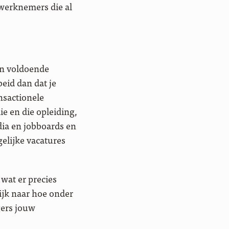
werknemers die al
an voldoende
beid dan dat je
nsactionele
e en die opleiding,
dia en jobboards en
gelijke vacatures
wat er precies
ijk naar hoe onder
gers jouw