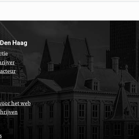
 Den Haag
ctie
rijver
dacteur
voor het web
chrijven
s