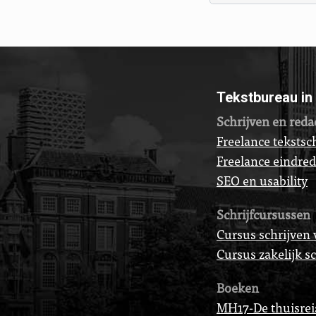
Tekstbureau in
Schrijven en reda
Freelance tekstsch
Freelance eindre
SEO en usability
Schrijfcursussen
Cursus schrijven 
Cursus zakelijk s
Boeken
MH17-De thuisrei